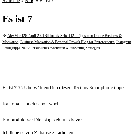
Startseite
»
Blog
»
Es ist 7
Es ist 7
By
AlexMarci
20. April 2021
Bildarchiv Seite 142 – Tipps zum Online Business &
Motivation
,
Business Motivation & Personal Growth Blog for Entrepreneurs
,
Instagram
Erfolgstipps 2023: Persönliches Wachstum & Marketing Strategien
Es ist 7.55 Uhr, während ich diesen Text ins Smartphone tippe.
⠀
Katarina ist auch schon wach.
⠀
Ein produktiver Dienstag steht uns bevor.
Ich liebe es von Zuhause zu arbeiten.