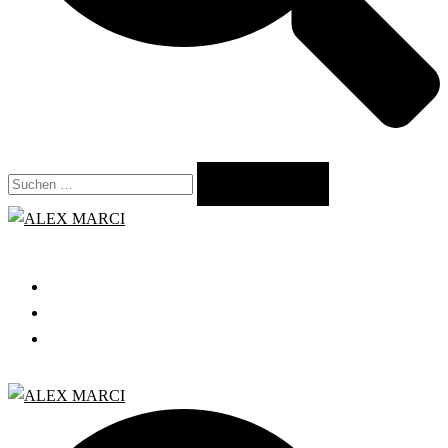
Suchen
nach:
Close
menu
START
GRATIS WEBINAR
BLOG
Search