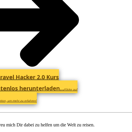
ravel Hacker 2.0 Kurs
tenlos herunterladen...
Klicke auf
tton, um mehr zu erfahren!
reu mich Dir dabei zu helfen um die Welt zu reisen.