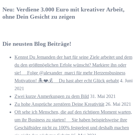
Neu: Verdiene 3.000 Euro mit kreativer Arbeit,
ohne Dein Gesicht zu zeigen
Die neusten Blog Beiträge!
Kennst Du Jemanden der hart für seine Ziele arbeitet und dem
du den größtmöglichen Erfolg wünscht? Markiere ihn oder
sie! ⠀ Folge @alexander_marci für mehr Herzensbusiness
Motivation! 🏝️❤️💰 ⠀ Du hast aber echt Glück gehabt
4. Juni
2021
Zwei kurze Anmerkungen zu dem Bild
31. Mai 2021
Zu hohe Ansprüche zerstören Deine Kreativität
26. Mai 2021
Oft sehe ich Menschen, die auf den richtigen Moment warten,
um ihr Business zu starten! ⠀ Sie haben beispielsweise ihre
Geschäftsidee nicht zu 100% festgelegt und deshalb machen