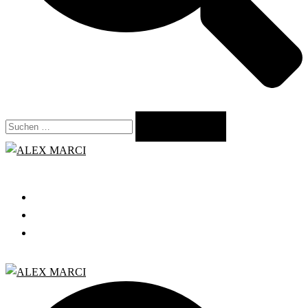
Suchen
nach:
Close
menu
START
GRATIS WEBINAR
BLOG
Search