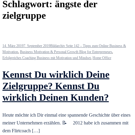
Schlagwort:
ängste der
zielgruppe
14. März 2019
7. September 2019
Bildarchiv Seite 142 – Tipps zum Online Business &
Motivation
,
Business Motivation & Personal Growth Blog for Entrepreneurs
,
Erfolgreiches Coaching Business mit Motivation und Mindset
,
Home Office
Kennst Du wirklich Deine
Zielgruppe? Kennst Du
wirklich Deinen Kunden?
Heute möchte ich Dir einmal eine spannende Geschichte über eines
meiner Unternehmen erzählen. 📝 ⠀ 2012 habe ich zusammen mit
dem Flirtcoach […]