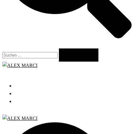
Suchen
nach:
Close
menu
START
GRATIS WEBINAR
BLOG
Search