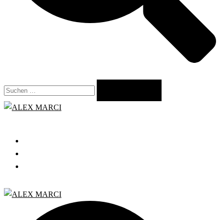
Suchen
nach:
Close
menu
START
GRATIS WEBINAR
BLOG
Search