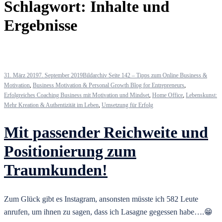
Schlagwort:
Inhalte und
Ergebnisse
31. März 2019
7. September 2019
Bildarchiv Seite 142 – Tipps zum Online Business &
Motivation
,
Business Motivation & Personal Growth Blog for Entrepreneurs
,
Erfolgreiches Coaching Business mit Motivation und Mindset
,
Home Office
,
Lebenskunst:
Mehr Kreation & Authentizität im Leben
,
Umsetzung für Erfolg
Mit passender Reichweite und
Positionierung zum
Traumkunden!
Zum Glück gibt es Instagram, ansonsten müsste ich 582 Leute
anrufen, um ihnen zu sagen, dass ich Lasagne gegessen habe….😁