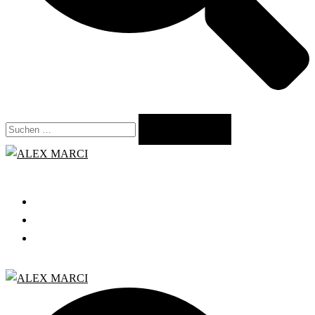
Suchen
nach:
Close
menu
START
GRATIS WEBINAR
BLOG
Search