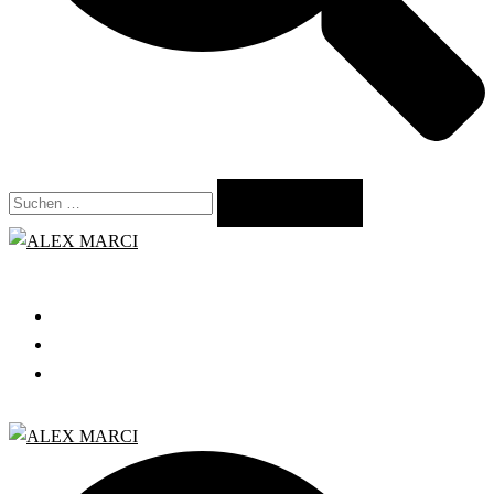
Suchen
nach:
Close
menu
START
GRATIS WEBINAR
BLOG
Search