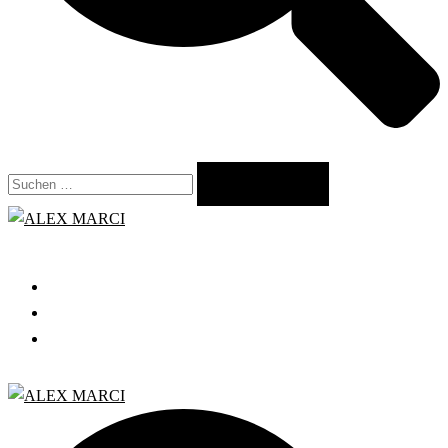
Suchen
nach:
Close
menu
START
GRATIS WEBINAR
BLOG
Search