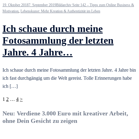
19. Oktober 2018
7. September 2019
Bildarchiv Seite 142 – Tipps zum Online Business &
Motivation
,
Lebenskunst: Mehr Kreation & Authentizität im Leben
Ich schaue durch meine
Fotosammlung der letzten
Jahre. 4 Jahre…
Ich schaue durch meine Fotosammlung der letzten Jahre. 4 Jahre bin
ich fast durchgängig um die Welt gereist. Tolle Erinnerungen habe
ich […]
Seitennummerierung
1
2
…
4
>
der
Neu: Verdiene 3.000 Euro mit kreativer Arbeit,
Beiträge
ohne Dein Gesicht zu zeigen