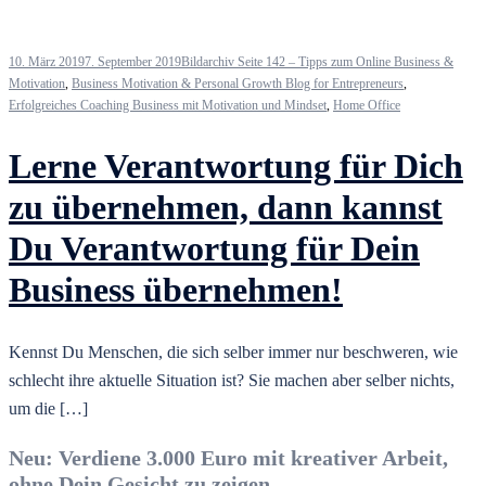
10. März 2019
7. September 2019
Bildarchiv Seite 142 – Tipps zum Online Business &
Motivation
,
Business Motivation & Personal Growth Blog for Entrepreneurs
,
Erfolgreiches Coaching Business mit Motivation und Mindset
,
Home Office
Lerne Verantwortung für Dich
zu übernehmen, dann kannst
Du Verantwortung für Dein
Business übernehmen!
Kennst Du Menschen, die sich selber immer nur beschweren, wie
schlecht ihre aktuelle Situation ist? Sie machen aber selber nichts,
um die […]
Neu: Verdiene 3.000 Euro mit kreativer Arbeit,
ohne Dein Gesicht zu zeigen