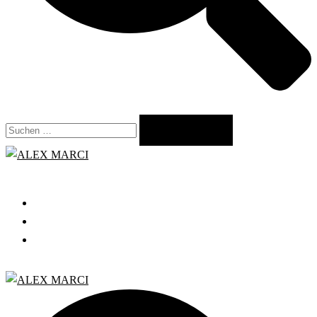
Suchen
nach:
Close
menu
START
GRATIS WEBINAR
BLOG
Search