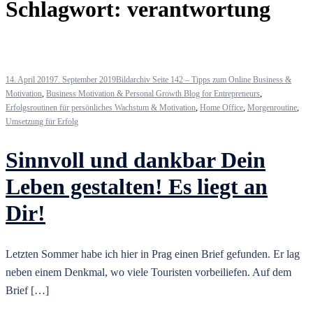
Schlagwort:
verantwortung
14. April 2019
7. September 2019
Bildarchiv Seite 142 – Tipps zum Online Business &
Motivation
,
Business Motivation & Personal Growth Blog for Entrepreneurs
,
Erfolgsroutinen für persönliches Wachstum & Motivation
,
Home Office
,
Morgenroutine
,
Umsetzung für Erfolg
Sinnvoll und dankbar Dein
Leben gestalten! Es liegt an
Dir!
Letzten Sommer habe ich hier in Prag einen Brief gefunden. Er lag
neben einem Denkmal, wo viele Touristen vorbeiliefen. Auf dem
Brief […]