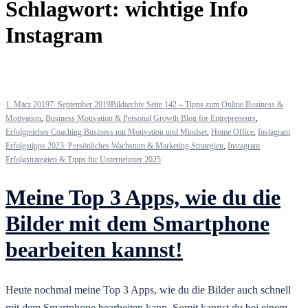
Schlagwort:
wichtige Info
Instagram
1. März 2019
7. September 2019
Bildarchiv Seite 142 – Tipps zum Online Business &
Motivation
,
Business Motivation & Personal Growth Blog for Entrepreneurs
,
Erfolgreiches Coaching Business mit Motivation und Mindset
,
Home Office
,
Instagram
Erfolgstipps 2023: Persönliches Wachstum & Marketing Strategien
,
Instagram
Erfolgstrategien & Tipps für Unternehmer 2025
Meine Top 3 Apps, wie du die
Bilder mit dem Smartphone
bearbeiten kannst!
Heute nochmal meine Top 3 Apps, wie du die Bilder auch schnell
mit dem Smartphone bearbeiten kann. Somit kannst du bei einem