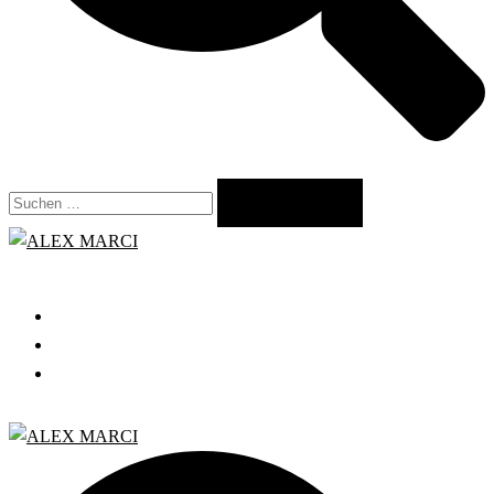
Suchen
nach:
Close
menu
START
GRATIS WEBINAR
BLOG
Search