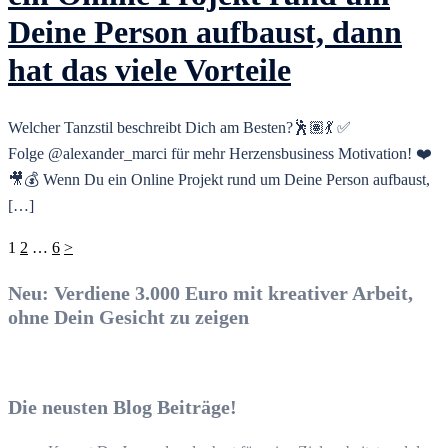
Deine Person aufbaust, dann
hat das viele Vorteile
Welcher Tanzstil beschreibt Dich am Besten?🕺🏽💃 ✅
Folge @alexander_marci für mehr Herzensbusiness Motivation! ❤️
🎥💰 Wenn Du ein Online Projekt rund um Deine Person aufbaust,
[…]
Seitennummerierung
1
2
…
6
>
der
Neu: Verdiene 3.000 Euro mit kreativer Arbeit,
Beiträge
ohne Dein Gesicht zu zeigen
Die neusten Blog Beiträge!