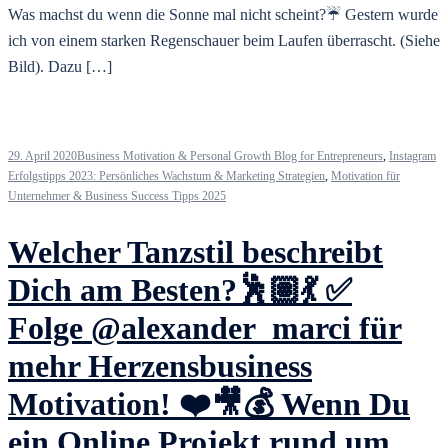
Was machst du wenn die Sonne mal nicht scheint?☔ Gestern wurde
ich von einem starken Regenschauer beim Laufen überrascht. (Siehe
Bild). Dazu […]
29. April 2020
Business Motivation & Personal Growth Blog for Entrepreneurs
,
Instagram
Erfolgstipps 2023: Persönliches Wachstum & Marketing Strategien
,
Motivation für
Unternehmer & Business Success Tipps 2025
Welcher Tanzstil beschreibt
Dich am Besten?🕺🏽💃 ✅
Folge @alexander_marci für
mehr Herzensbusiness
Motivation! ❤️🎥💰 Wenn Du
ein Online Projekt rund um