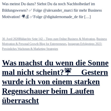
Was meinst Du dazu? Siehst Du da noch Nachholbedarf im
Bildungswesen? ✅ Folge @alexander_marci für mehr Business
Motivation! 🎥💰 ✅Folge @digitalernomade_de für […]
30. April 2020
Bildarchiv Seite 142 – Tipps zum Online Business & Motivation
,
Business
Motivation & Personal Growth Blog for Entrepreneurs
,
Instagram Erfolgstipps 2023:
Persönliches Wachstum & Marketing Strategien
Was machst du wenn die Sonne
mal nicht scheint?☔ ⠀ Gestern
wurde ich von einem starken
Regenschauer beim Laufen
überrascht