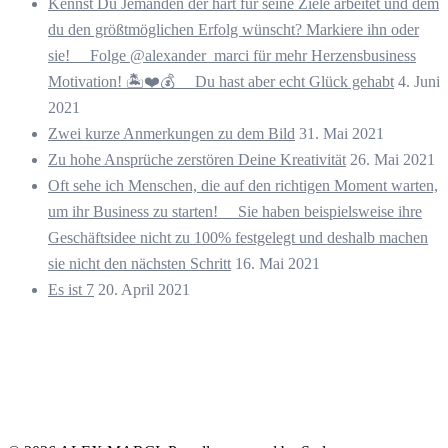
Kennst Du Jemanden der hart für seine Ziele arbeitet und dem
du den größtmöglichen Erfolg wünscht? Markiere ihn oder
sie! ⠀ Folge @alexander_marci für mehr Herzensbusiness
Motivation! 🏝️❤️💰 ⠀ Du hast aber echt Glück gehabt
4. Juni
2021
Zwei kurze Anmerkungen zu dem Bild
31. Mai 2021
Zu hohe Ansprüche zerstören Deine Kreativität
26. Mai 2021
Oft sehe ich Menschen, die auf den richtigen Moment warten,
um ihr Business zu starten! ⠀ Sie haben beispielsweise ihre
Geschäftsidee nicht zu 100% festgelegt und deshalb machen
sie nicht den nächsten Schritt
16. Mai 2021
Es ist 7
20. April 2021