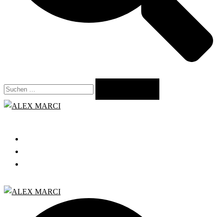
Suchen
nach:
Close
menu
START
GRATIS WEBINAR
BLOG
Search