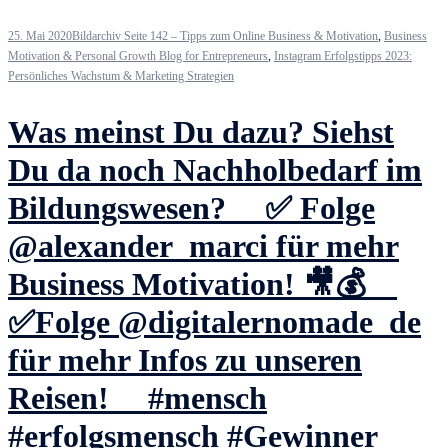
25. Mai 2020
Bildarchiv Seite 142 – Tipps zum Online Business & Motivation
,
Business
Motivation & Personal Growth Blog for Entrepreneurs
,
Instagram Erfolgstipps 2023:
Persönliches Wachstum & Marketing Strategien
Was meinst Du dazu? Siehst
Du da noch Nachholbedarf im
Bildungswesen? ⠀ ✅ Folge
@alexander_marci für mehr
Business Motivation! 🎥💰 ⠀
✅Folge @digitalernomade_de
für mehr Infos zu unseren
Reisen! ⠀ #mensch
#erfolgsmensch #Gewinner