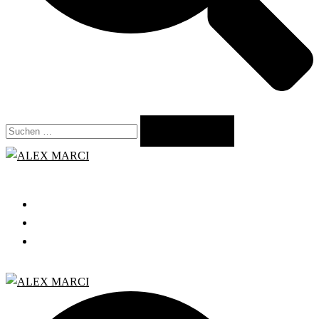
Suchen
nach:
Close
menu
START
GRATIS WEBINAR
BLOG
Search