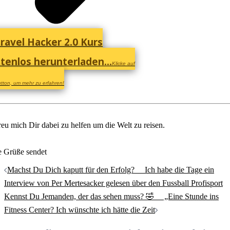
ravel Hacker 2.0 Kurs
tenlos herunterladen...
Klicke auf
tton, um mehr zu erfahren!
reu mich Dir dabei zu helfen um die Welt zu reisen.
e Grüße sendet
Beitrags-
Machst Du Dich kaputt für den Erfolg? ⠀ Ich habe die Tage ein
Navigation
Interview von Per Mertesacker gelesen über den Fussball Profisport
Kennst Du Jemanden, der das sehen muss? 🤣 ⠀ „Eine Stunde ins
Fitness Center? Ich wünschte ich hätte die Zeit