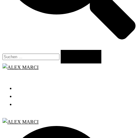
Suchen
nach:
Close
menu
START
GRATIS WEBINAR
BLOG
Search