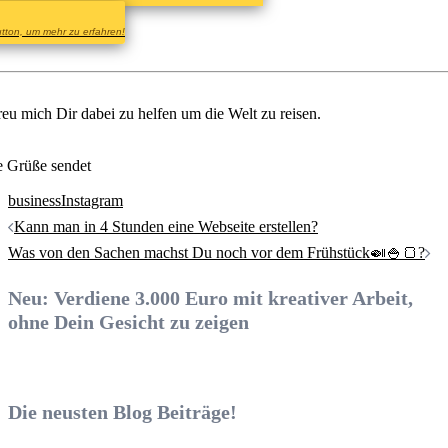
tton, um mehr zu erfahren!
reu mich Dir dabei zu helfen um die Welt zu reisen.
e Grüße sendet
business
Instagram
Beitrags-
Kann man in 4 Stunden eine Webseite erstellen?
Navigation
Was von den Sachen machst Du noch vor dem Frühstück🍛🍚🍞?
Neu: Verdiene 3.000 Euro mit kreativer Arbeit,
ohne Dein Gesicht zu zeigen
Die neusten Blog Beiträge!