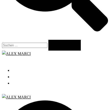
Suchen
nach:
Close
menu
START
GRATIS WEBINAR
BLOG
Search