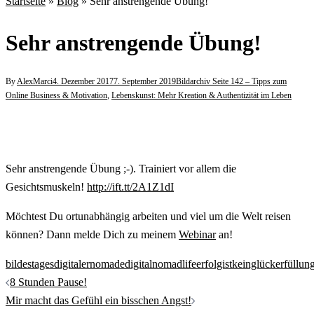
Startseite
»
Blog
»
Sehr anstrengende Übung!
Sehr anstrengende Übung!
By
AlexMarci
4. Dezember 2017
7. September 2019
Bildarchiv Seite 142 – Tipps zum
Online Business & Motivation
,
Lebenskunst: Mehr Kreation & Authentizität im Leben
Sehr anstrengende Übung ;-). Trainiert vor allem die
Gesichtsmuskeln!
http://ift.tt/2A1Z1dI
Möchtest Du ortunabhängig arbeiten und viel um die Welt reisen
können? Dann melde Dich zu meinem
Webinar
an!
bildestages
digitalernomade
digitalnomadlife
erfolgistkeinglück
erfüllun
Beitrags-
8 Stunden Pause!
Navigation
Mir macht das Gefühl ein bisschen Angst!