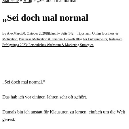
Startseite
»
Blog
»
„Sei doch mal normal
„Sei doch mal normal
By
AlexMarci
30. Oktober 2020
Bildarchiv Seite 142 – Tipps zum Online Business &
Motivation
,
Business Motivation & Personal Growth Blog for Entrepreneurs
,
Instagram
Erfolgstipps 2023: Persönliches Wachstum & Marketing Strategien
„Sei doch mal normal.“
⠀
Das hab ich vor einigen Jahren sehr oft gehört.
⠀
Damals bin ich anstatt für Klausuren zu lernen, einfach um die Welt
gereist.
⠀