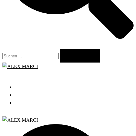
Suchen
nach:
Close
menu
START
GRATIS WEBINAR
BLOG
Search