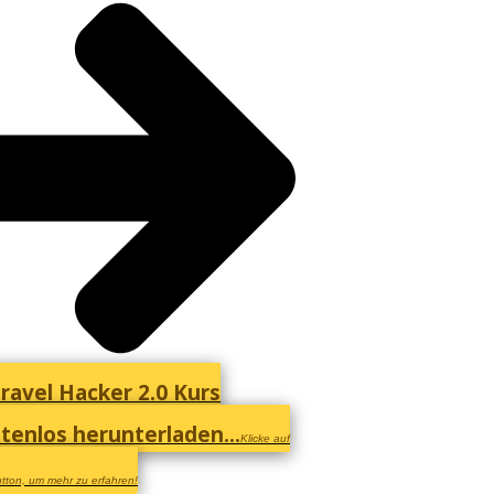
ravel Hacker 2.0 Kurs
tenlos herunterladen...
Klicke auf
tton, um mehr zu erfahren!