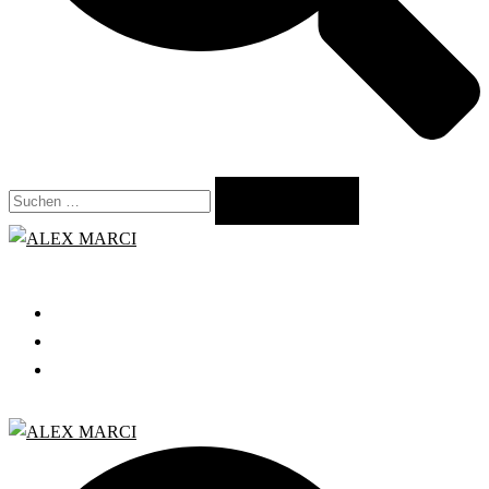
Suchen
nach:
Close
menu
START
GRATIS WEBINAR
BLOG
Search