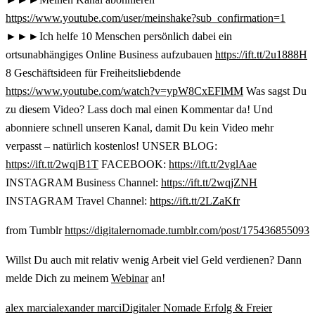
https://www.youtube.com/user/meinshake?sub_confirmation=1
►►►Ich helfe 10 Menschen persönlich dabei ein
ortsunabhängiges Online Business aufzubauen
https://ift.tt/2u1888H
8 Geschäftsideen für Freiheitsliebdende
https://www.youtube.com/watch?v=ypW8CxEFlMM
Was sagst Du
zu diesem Video? Lass doch mal einen Kommentar da! Und
abonniere schnell unseren Kanal, damit Du kein Video mehr
verpasst – natürlich kostenlos! UNSER BLOG:
https://ift.tt/2wqjB1T
FACEBOOK:
https://ift.tt/2vglAae
INSTAGRAM Business Channel:
https://ift.tt/2wqjZNH
INSTAGRAM Travel Channel:
https://ift.tt/2LZaKfr
from Tumblr
https://digitalernomade.tumblr.com/post/175436855093
Willst Du auch mit relativ wenig Arbeit viel Geld verdienen? Dann
melde Dich zu meinem
Webinar
an!
alex marci
alexander marci
Digitaler Nomade Erfolg & Freier