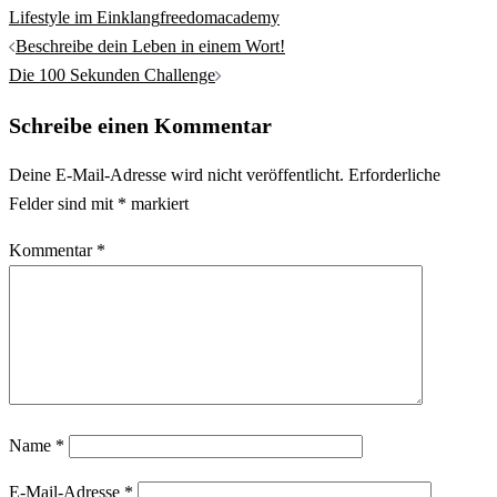
Lifestyle im Einklang
freedomacademy
Beitrags-
Beschreibe dein Leben in einem Wort!
Navigation
Die 100 Sekunden Challenge
Schreibe einen Kommentar
Deine E-Mail-Adresse wird nicht veröffentlicht.
Erforderliche
Felder sind mit
*
markiert
Kommentar
*
Name
*
E-Mail-Adresse
*