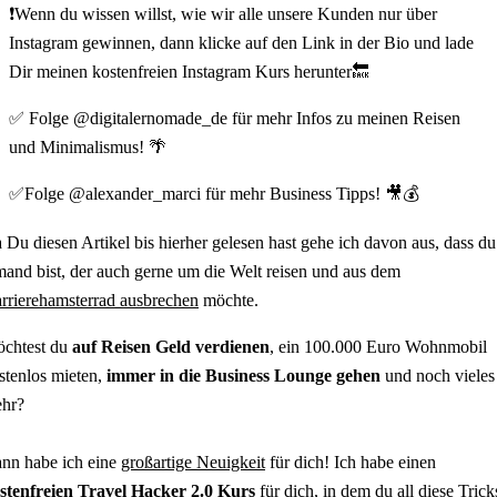
❗Wenn du wissen willst, wie wir alle unsere Kunden nur über
Instagram gewinnen, dann klicke auf den Link in der Bio und lade
Dir meinen kostenfreien Instagram Kurs herunter🔙
✅ Folge @digitalernomade_de für mehr Infos zu meinen Reisen
und Minimalismus! 🌴
✅Folge @alexander_marci für mehr Business Tipps! 🎥💰
 Du diesen Artikel bis hierher gelesen hast gehe ich davon aus, dass du
mand bist, der auch gerne um die Welt reisen und aus dem
rrierehamsterrad ausbrechen
möchte.
chtest du
auf Reisen Geld verdienen
, ein 100.000 Euro Wohnmobil
stenlos mieten,
immer in die Business Lounge gehen
und noch vieles
hr?
nn habe ich eine
großartige Neuigkeit
für dich! Ich habe einen
stenfreien Travel Hacker 2.0 Kurs
für dich, in dem du all diese Trick