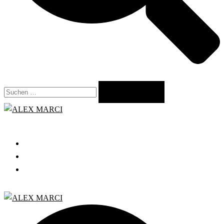
Suchen
nach:
Close
menu
START
GRATIS WEBINAR
BLOG
Search