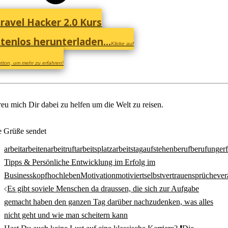
ravel Hacker 2.0 Kurs
tenlos herunterladen...
Klicke auf
tton, um mehr zu erfahren!
reu mich Dir dabei zu helfen um die Welt zu reisen.
e Grüße sendet
arbeit
arbeiten
arbeitruft
arbeitsplatz
arbeitstag
aufstehen
beruf
berufung
er
Tipps & Persönliche Entwicklung im Erfolg im
Business
kopfhoch
leben
Motivation
motiviert
selbstvertrauen
sprüche
ver
Beitrags-
Es gibt soviele Menschen da draussen, die sich zur Aufgabe
Navigation
gemacht haben den ganzen Tag darüber nachzudenken, was alles
nicht geht und wie man scheitern kann