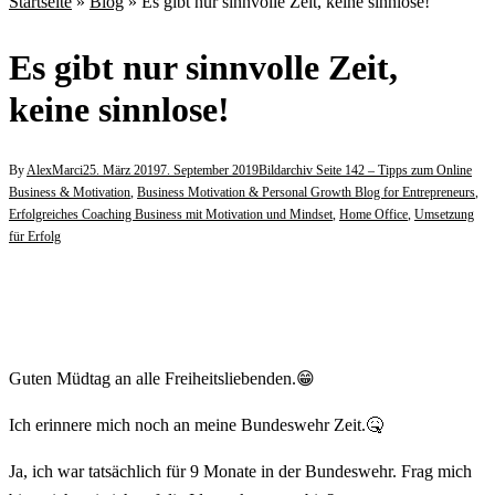
Startseite
»
Blog
»
Es gibt nur sinnvolle Zeit, keine sinnlose!
Es gibt nur sinnvolle Zeit,
keine sinnlose!
By
AlexMarci
25. März 2019
7. September 2019
Bildarchiv Seite 142 – Tipps zum Online
Business & Motivation
,
Business Motivation & Personal Growth Blog for Entrepreneurs
,
Erfolgreiches Coaching Business mit Motivation und Mindset
,
Home Office
,
Umsetzung
für Erfolg
Guten Müdtag an alle Freiheitsliebenden.😁
Ich erinnere mich noch an meine Bundeswehr Zeit.🤒
Ja, ich war tatsächlich für 9 Monate in der Bundeswehr. Frag mich