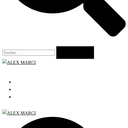
Suchen
nach:
Close
menu
START
GRATIS WEBINAR
BLOG
Search