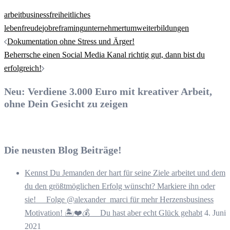
arbeit
business
freiheitliches
leben
freude
job
reframing
unternehmertum
weiterbildungen
Beitrags-
Dokumentation ohne Stress und Ärger!
Navigation
Beherrsche einen Social Media Kanal richtig gut, dann bist du
erfolgreich!
Neu: Verdiene 3.000 Euro mit kreativer Arbeit,
ohne Dein Gesicht zu zeigen
Die neusten Blog Beiträge!
Kennst Du Jemanden der hart für seine Ziele arbeitet und dem
du den größtmöglichen Erfolg wünscht? Markiere ihn oder
sie! ⠀ Folge @alexander_marci für mehr Herzensbusiness
Motivation! 🏝️❤️💰 ⠀ Du hast aber echt Glück gehabt
4. Juni
2021