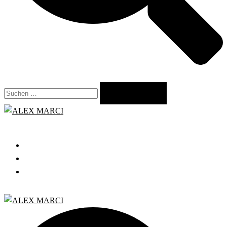
Suchen
nach:
Close
menu
START
GRATIS WEBINAR
BLOG
Search