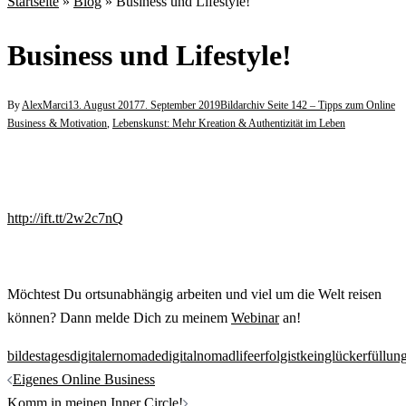
Startseite
»
Blog
»
Business und Lifestyle!
Business und Lifestyle!
By
AlexMarci
13. August 2017
7. September 2019
Bildarchiv Seite 142 – Tipps zum Online
Business & Motivation
,
Lebenskunst: Mehr Kreation & Authentizität im Leben
http://ift.tt/2w2c7nQ
Möchtest Du ortsunabhängig arbeiten und viel um die Welt reisen
können? Dann melde Dich zu meinem
Webinar
an!
bildestages
digitalernomade
digitalnomadlife
erfolgistkeinglück
erfüllun
Beitrags-
Eigenes Online Business
Navigation
Komm in meinen Inner Circle!