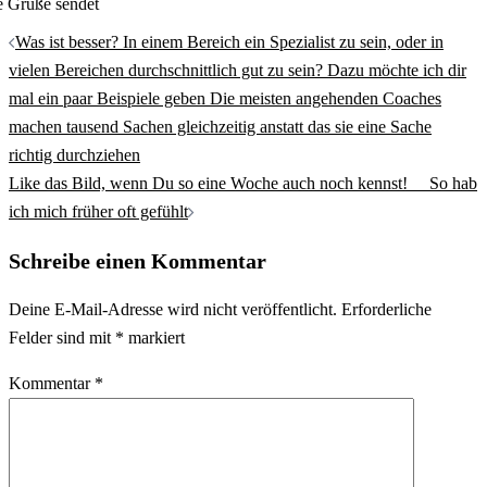
e Grüße sendet
Beitrags-
Was ist besser? In einem Bereich ein Spezialist zu sein, oder in
Navigation
vielen Bereichen durchschnittlich gut zu sein? Dazu möchte ich dir
mal ein paar Beispiele geben Die meisten angehenden Coaches
machen tausend Sachen gleichzeitig anstatt das sie eine Sache
richtig durchziehen
Like das Bild, wenn Du so eine Woche auch noch kennst! ⠀ So hab
ich mich früher oft gefühlt
Schreibe einen Kommentar
Deine E-Mail-Adresse wird nicht veröffentlicht.
Erforderliche
Felder sind mit
*
markiert
Kommentar
*