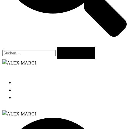
Suchen
nach:
Close
menu
START
GRATIS WEBINAR
BLOG
Search