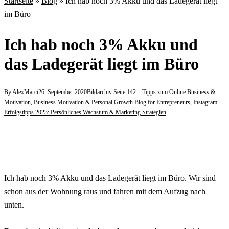
Startseite
»
Blog
»
Ich hab noch 3% Akku und das Ladegerät liegt
im Büro
Ich hab noch 3% Akku und
das Ladegerät liegt im Büro
By
AlexMarci
26. September 2020
Bildarchiv Seite 142 – Tipps zum Online Business &
Motivation
,
Business Motivation & Personal Growth Blog for Entrepreneurs
,
Instagram
Erfolgstipps 2023: Persönliches Wachstum & Marketing Strategien
Ich hab noch 3% Akku und das Ladegerät liegt im Büro. Wir sind
schon aus der Wohnung raus und fahren mit dem Aufzug nach
unten.
⠀