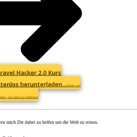
ravel Hacker 2.0 Kurs
tenlos herunterladen...
Klicke auf
tton, um mehr zu erfahren!
reu mich Dir dabei zu helfen um die Welt zu reisen.