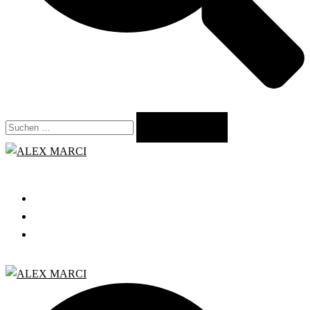
Suchen
nach:
Close
menu
START
GRATIS WEBINAR
BLOG
Search