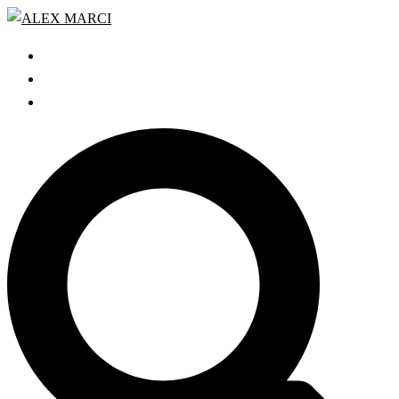
Zum
Inhalt
START
springen
GRATIS WEBINAR
BLOG
Search