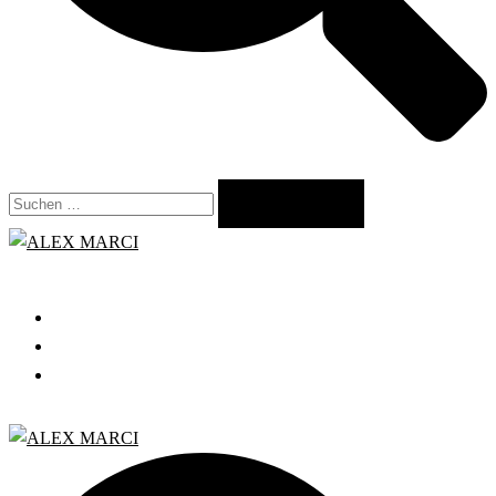
Suchen
nach:
Close
menu
START
GRATIS WEBINAR
BLOG
Search