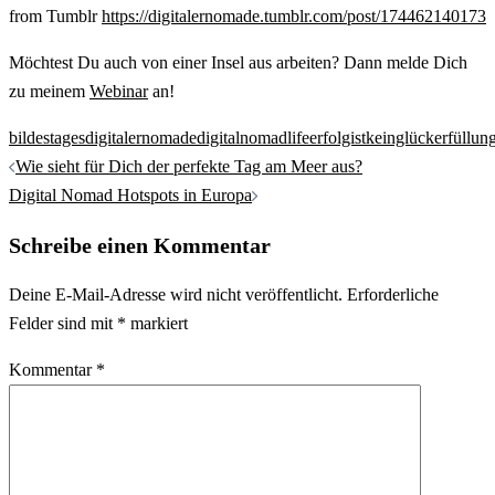
from Tumblr
https://digitalernomade.tumblr.com/post/174462140173
Möchtest Du auch von einer Insel aus arbeiten? Dann melde Dich
zu meinem
Webinar
an!
bildestages
digitalernomade
digitalnomadlife
erfolgistkeinglück
erfüllun
Beitrags-
Wie sieht für Dich der perfekte Tag am Meer aus?
Navigation
Digital Nomad Hotspots in Europa
Schreibe einen Kommentar
Deine E-Mail-Adresse wird nicht veröffentlicht.
Erforderliche
Felder sind mit
*
markiert
Kommentar
*