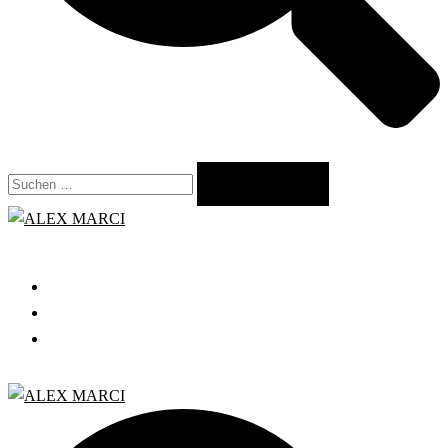
Suchen
nach:
Close
menu
START
GRATIS WEBINAR
BLOG
Search