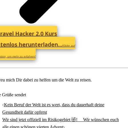
ravel Hacker 2.0 Kurs
tenlos herunterladen...
Klicke auf
tton, um mehr zu erfahren!
reu mich Dir dabei zu helfen um die Welt zu reisen.
e Grüße sendet
Beitrags-
Kein Beruf der Welt ist es wert, dass du dauerhaft deine
Navigation
Gesundheit dafür opferst
Wir sind jetzt offiziell im Risikogebiet 🤣! ⠀ Wir wünschen euch
alle einen schönen vierten Advent