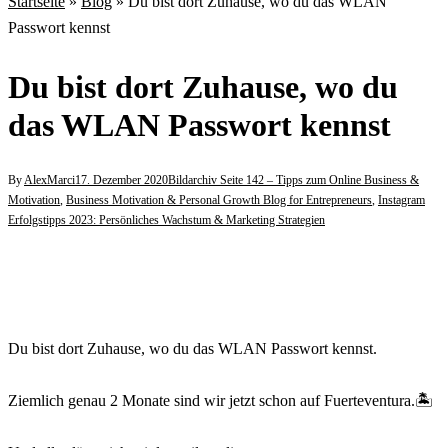
Startseite
»
Blog
»
Du bist dort Zuhause, wo du das WLAN
Passwort kennst
Du bist dort Zuhause, wo du
das WLAN Passwort kennst
By
AlexMarci
17. Dezember 2020
Bildarchiv Seite 142 – Tipps zum Online Business &
Motivation
,
Business Motivation & Personal Growth Blog for Entrepreneurs
,
Instagram
Erfolgstipps 2023: Persönliches Wachstum & Marketing Strategien
Du bist dort Zuhause, wo du das WLAN Passwort kennst.
⠀
Ziemlich genau 2 Monate sind wir jetzt schon auf Fuerteventura.🏝️
⠀