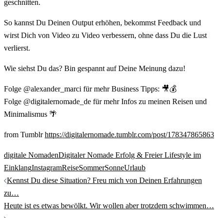
geschnitten.
So kannst Du Deinen Output erhöhen, bekommst Feedback und
wirst Dich von Video zu Video verbessern, ohne dass Du die Lust
verlierst.
Wie siehst Du das? Bin gespannt auf Deine Meinung dazu!
Folge @alexander_marci für mehr Business Tipps: 🎥💰
Folge @digitalernomade_de für mehr Infos zu meinen Reisen und
Minimalismus 🌴
from Tumblr
https://digitalernomade.tumblr.com/post/178347865863
digitale Nomaden
Digitaler Nomade Erfolg & Freier Lifestyle im
Einklang
Instagram
Reise
Sommer
Sonne
Urlaub
Beitrags-
Kennst Du diese Situation? Freu mich von Deinen Erfahrungen
Navigation
zu…
Heute ist es etwas bewölkt. Wir wollen aber trotzdem schwimmen…