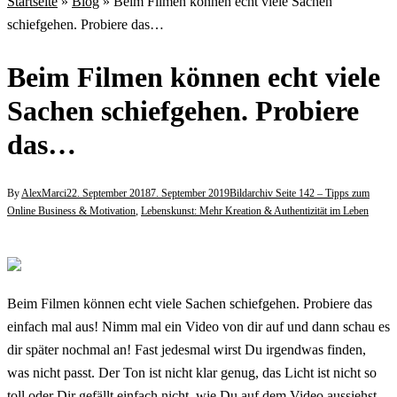
Startseite
»
Blog
»
Beim Filmen können echt viele Sachen
schiefgehen. Probiere das…
Beim Filmen können echt viele
Sachen schiefgehen. Probiere
das…
By
AlexMarci
22. September 2018
7. September 2019
Bildarchiv Seite 142 – Tipps zum
Online Business & Motivation
,
Lebenskunst: Mehr Kreation & Authentizität im Leben
Beim Filmen können echt viele Sachen schiefgehen. Probiere das
einfach mal aus! Nimm mal ein Video von dir auf und dann schau es
dir später nochmal an! Fast jedesmal wirst Du irgendwas finden,
was nicht passt. Der Ton ist nicht klar genug, das Licht ist nicht so
toll oder Dir gefällt einfach nicht, wie Du auf dem Video aussiehst.