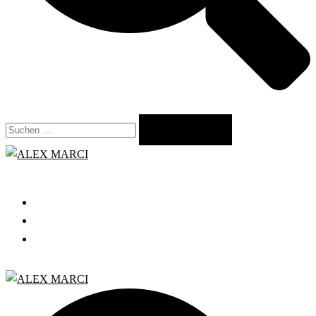
Suchen
nach:
Close
menu
START
GRATIS WEBINAR
BLOG
Search