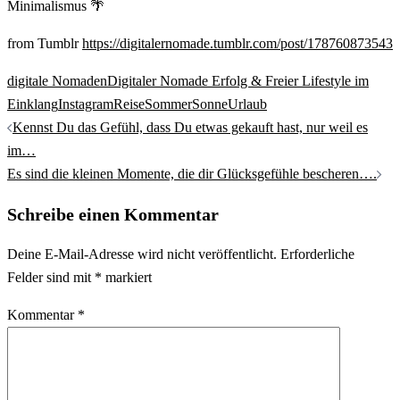
Minimalismus 🌴
from Tumblr
https://digitalernomade.tumblr.com/post/178760873543
digitale Nomaden
Digitaler Nomade Erfolg & Freier Lifestyle im
Einklang
Instagram
Reise
Sommer
Sonne
Urlaub
Beitrags-
Kennst Du das Gefühl, dass Du etwas gekauft hast, nur weil es
Navigation
im…
Es sind die kleinen Momente, die dir Glücksgefühle bescheren….
Schreibe einen Kommentar
Deine E-Mail-Adresse wird nicht veröffentlicht.
Erforderliche
Felder sind mit
*
markiert
Kommentar
*