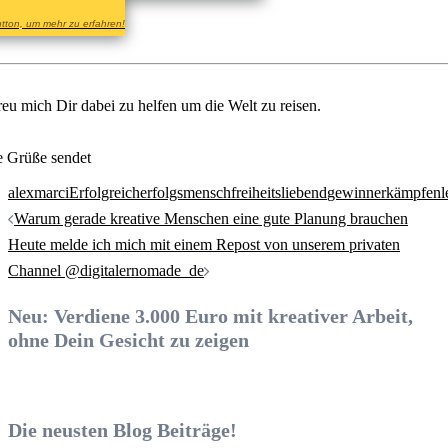
tton, um mehr zu erfahren!
reu mich Dir dabei zu helfen um die Welt zu reisen.
e Grüße sendet
alexmarci
Erfolgreich
erfolgsmensch
freiheitsliebend
gewinner
kämpfen
l
Beitrags-
Warum gerade kreative Menschen eine gute Planung brauchen
Navigation
Heute melde ich mich mit einem Repost von unserem privaten
Channel @digitalernomade_de
Neu: Verdiene 3.000 Euro mit kreativer Arbeit,
ohne Dein Gesicht zu zeigen
Die neusten Blog Beiträge!