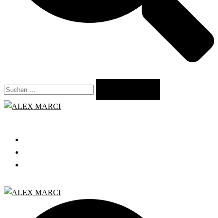
Suchen
nach:
Close
menu
START
GRATIS WEBINAR
BLOG
Search