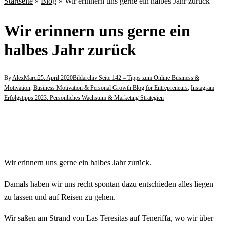
Startseite
»
Blog
»
Wir erinnern uns gerne ein halbes Jahr zurück
Wir erinnern uns gerne ein
halbes Jahr zurück
By
AlexMarci
25. April 2020
Bildarchiv Seite 142 – Tipps zum Online Business &
Motivation
,
Business Motivation & Personal Growth Blog for Entrepreneurs
,
Instagram
Erfolgstipps 2023: Persönliches Wachstum & Marketing Strategien
Wir erinnern uns gerne ein halbes Jahr zurück.
Damals haben wir uns recht spontan dazu entschieden alles liegen
zu lassen und auf Reisen zu gehen.
Wir saßen am Strand von Las Teresitas auf Teneriffa, wo wir über