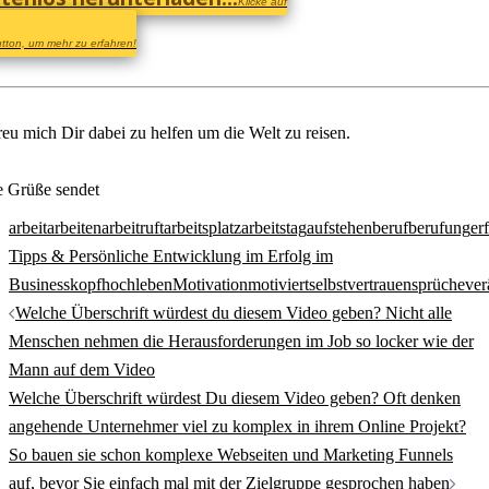
Klicke auf
tton, um mehr zu erfahren!
reu mich Dir dabei zu helfen um die Welt zu reisen.
e Grüße sendet
arbeit
arbeiten
arbeitruft
arbeitsplatz
arbeitstag
aufstehen
beruf
berufung
er
Tipps & Persönliche Entwicklung im Erfolg im
Business
kopfhoch
leben
Motivation
motiviert
selbstvertrauen
sprüche
ver
Beitrags-
Welche Überschrift würdest du diesem Video geben? Nicht alle
Navigation
Menschen nehmen die Herausforderungen im Job so locker wie der
Mann auf dem Video
Welche Überschrift würdest Du diesem Video geben? Oft denken
angehende Unternehmer viel zu komplex in ihrem Online Projekt?
So bauen sie schon komplexe Webseiten und Marketing Funnels
auf, bevor Sie einfach mal mit der Zielgruppe gesprochen haben