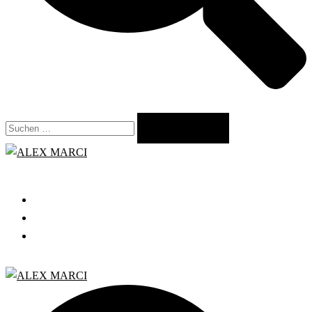
Suchen
nach:
Close
menu
START
GRATIS WEBINAR
BLOG
Search