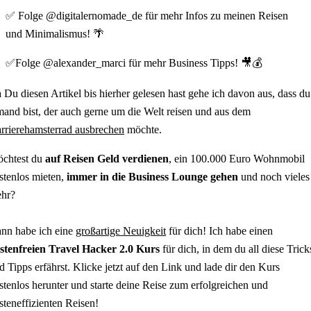
✅ Folge @digitalernomade_de für mehr Infos zu meinen Reisen
und Minimalismus! 🌴
✅Folge @alexander_marci für mehr Business Tipps! 🎥💰
 Du diesen Artikel bis hierher gelesen hast gehe ich davon aus, dass du
mand bist, der auch gerne um die Welt reisen und aus dem
rrierehamsterrad ausbrechen
möchte.
chtest du
auf Reisen Geld verdienen
, ein 100.000 Euro Wohnmobil
stenlos mieten,
immer in die Business Lounge gehen
und noch vieles
hr?
nn habe ich eine
großartige Neuigkeit
für dich! Ich habe einen
stenfreien Travel Hacker 2.0 Kurs
für dich, in dem du all diese Trick
d Tipps erfährst. Klicke jetzt auf den Link und lade dir den Kurs
stenlos herunter und starte deine Reise zum erfolgreichen und
steneffizienten Reisen!