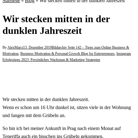
Startseite
»
Blog
»
Wir stecken mitten in der dunklen Jahreszeit
Wir stecken mitten in der
dunklen Jahreszeit
By
AlexMarci
13. Dezember 2019
Bildarchiv Seite 142 – Tipps zum Online Business &
Motivation
,
Business Motivation & Personal Growth Blog for Entrepreneurs
,
Instagram
Erfolgstipps 2023: Persönliches Wachstum & Marketing Strategien
Wir stecken mitten in der dunklen Jahreszeit.
Wenn es schon um 16 Uhr dunkel ist, sitzen viele in der Wohnung
und fangen mit dem Grübeln an.
So bin ich bei meiner Ankunft in Prag nach einem Monat auf
Teneriffa auch ein bisschen ins Grübeln gekommen.