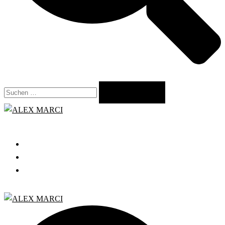
Suchen
nach:
Close
menu
START
GRATIS WEBINAR
BLOG
Search